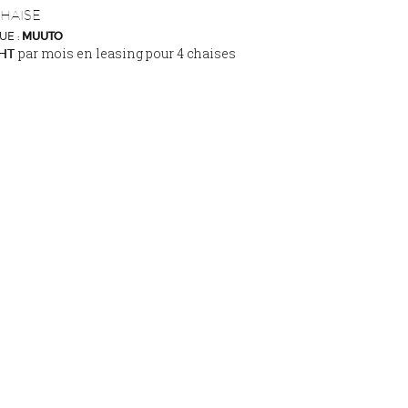
CHAISE
E :
MUUTO
par mois en leasing pour 4 chaises
 HT