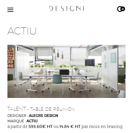
0
ACTIU
TALENT
- TABLE DE RÉUNION
DESIGNER :
ALEGRE DESIGN
MARQUE :
ACTIU
à partir de
ou
par mois en leasing.
593.60€ HT
14.84 € HT