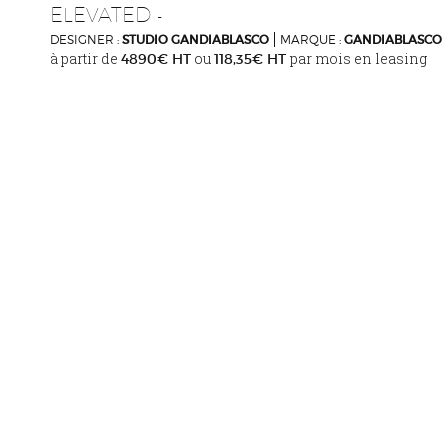
ELEVATED
-
DESIGNER :
STUDIO GANDIABLASCO
MARQUE :
GANDIABLASCO
à partir de
ou
par mois en leasing
4890€ HT
118,35€ HT