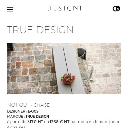
0
TRUE DESIGN
NOT OUT
- CHAISE
DESIGNER :
E-GGS
MARQUE :
TRUE DESIGN
à partir de
ou
par mois en leasing pour
317€ HT
1268 € HT
4 chaises