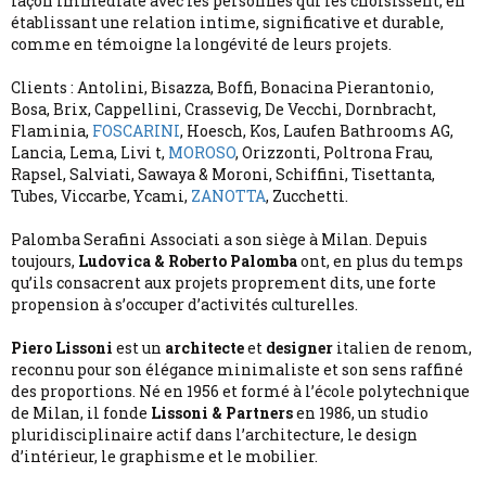
façon immédiate avec les personnes qui les choisissent, en
établissant une relation intime, significative et durable,
comme en témoigne la longévité de leurs projets.
Clients : Antolini, Bisazza, Boffi, Bonacina Pierantonio,
Bosa, Brix, Cappellini, Crassevig, De Vecchi, Dornbracht,
Flaminia,
FOSCARINI
, Hoesch, Kos, Laufen Bathrooms AG,
Lancia, Lema, Livi t,
MOROSO
, Orizzonti, Poltrona Frau,
Rapsel, Salviati, Sawaya & Moroni, Schiffini, Tisettanta,
Tubes, Viccarbe, Ycami,
ZANOTTA
, Zucchetti.
Palomba Serafini Associati a son siège à Milan. Depuis
toujours,
Ludovica & Roberto Palomba
ont, en plus du temps
qu’ils consacrent aux projets proprement dits, une forte
propension à s’occuper d’activités culturelles.
Piero Lissoni
est un
architecte
et
designer
italien de renom,
reconnu pour son élégance minimaliste et son sens raffiné
des proportions. Né en 1956 et formé à l’école polytechnique
de Milan, il fonde
Lissoni & Partners
en 1986, un studio
pluridisciplinaire actif dans l’architecture, le design
d’intérieur, le graphisme et le mobilier.