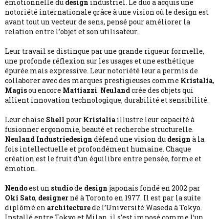
émotionnelle du
design
industriel. Le duo a acquis une
notoriété internationale grâce à une vision où le design est
avant tout un vecteur de sens, pensé pour améliorer la
relation entre l’objet et son utilisateur.
Leur travail se distingue par une grande rigueur formelle,
une profonde réflexion sur les usages et une esthétique
épurée mais expressive. Leur notoriété leur a permis de
collaborer avec des marques prestigieuses comme
Kristalia
,
Magis
ou encore
Mattiazzi
.
Neuland
crée des objets qui
allient innovation technologique, durabilité et sensibilité.
Leur chaise
Shell
pour
Kristalia
illustre leur capacité à
fusionner ergonomie, beauté et recherche structurelle.
Neuland Industriedesign
défend une vision du
design
à la
fois intellectuelle et profondément humaine. Chaque
création est le fruit d’un équilibre entre pensée, forme et
émotion.
Nendo
est un
studio
de
design
japonais fondé en 2002 par
Oki Sato
,
designer
né à Toronto en 1977. Il est par la suite
diplômé en
architecture
de l’Université Waseda à Tokyo.
Installé entre Tokyo et Milan, il s’est imposé comme l’un