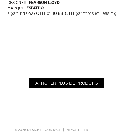
DESIGNER :
PEARSON LLOYD
MARQUE :
ESPATTIO
à partir de
ou
par mois en leasing.
427€ HT
10.68 € HT
AFFICHER PLUS DE PRODUITS
© 2026 DESIGNI |
CONTACT
|
NEWSLETTER