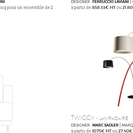
INI
DESIGNER :
FERRUCCIO LAVIANI
ing pour un ensemble de 2
à partir de
ou
858.33€ HT
21.8
TWIGGY
- LAMPADAIRE
DESIGNER :
MARC SADLER
MARQ
à partir de
ou
1075€ HT
27.40€