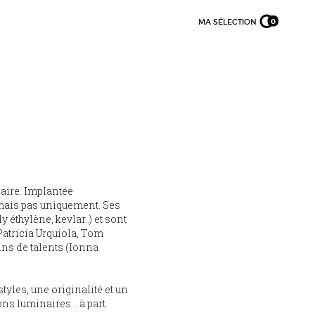
MA SÉLECTION
0
naire. Implantée
, mais pas uniquement. Ses
 éthylène, kevlar..) et sont
Patricia Urquiola, Tom
ins de talents (Ionna
tyles, une originalité et un
ons luminaires… à part.