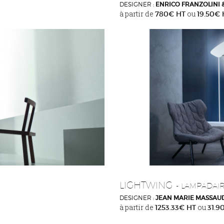
DESIGNER :
ENRICO FRANZOLINI 
à partir de
ou
780€ HT
19.50€
LIGHTWING
- LAMPADAI
DESIGNER :
JEAN MARIE MASSAU
à partir de
ou
1253.33€ HT
31.9