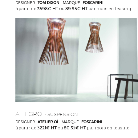
DESIGNER :
TOM DIXON
MARQUE :
FOSCARINI
à partir de
ou
par mois en leasing
3598€ HT
89.95€ HT
ALLEGRO
- SUSPENSION
DESIGNER :
ATELIER OÏ
MARQUE :
FOSCARINI
à partir de
ou
par mois en leasing
3221€ HT
80.53€ HT