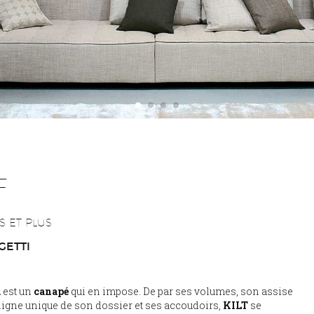
F
S ET PLUS
GETTI
a
est un
canapé
qui en impose. De par ses volumes, son assise
 ligne unique de son dossier et ses accoudoirs,
KILT
se