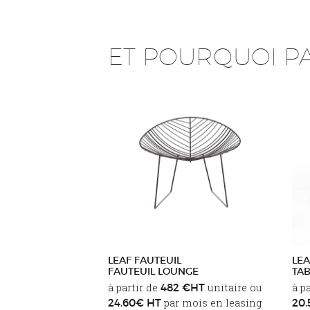
ET POURQUOI PAS
LEAF FAUTEUIL
LEA
FAUTEUIL LOUNGE
TAB
à partir de
unitaire ou
à p
482 €HT
par mois en leasing
24.60€ HT
20