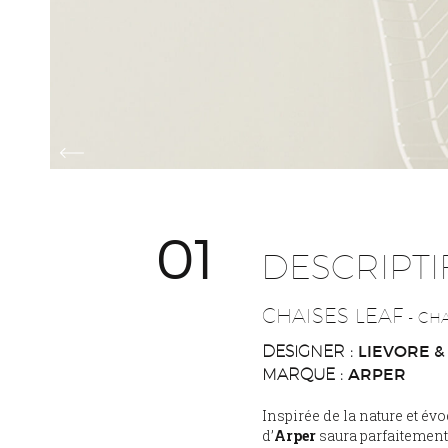
01
DESCRIPTI
CHAISES LEAF
- CHA
LIEVORE &
DESIGNER :
ARPER
MARQUE :
Inspirée de la nature et év
d’
Arper
saura parfaitement