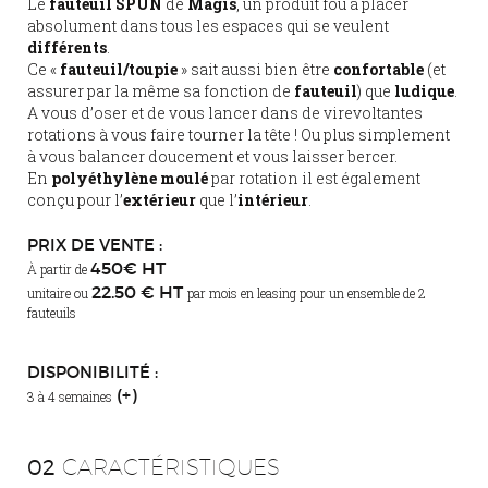
Le
fauteuil SPUN
de
Magis
, un produit fou à placer
absolument dans tous les espaces qui se veulent
différents
.
Ce «
fauteuil/toupie
» sait aussi bien être
confortable
(et
assurer par la même sa fonction de
fauteuil
) que
ludique
.
A vous d’oser et de vous lancer dans de virevoltantes
rotations à vous faire tourner la tête ! Ou plus simplement
à vous balancer doucement et vous laisser bercer.
En
polyéthylène moulé
par rotation il est également
conçu pour l’
extérieur
que l’
intérieur
.
PRIX DE VENTE :
450€ HT
À partir de
22.50 € HT
unitaire ou
par mois en leasing pour un ensemble de 2
fauteuils
DISPONIBILITÉ :
(+)
3 à 4 semaines
02
CARACTÉRISTIQUES