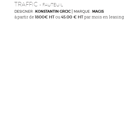
TRAFFIC
- FAUTEUIL
DESIGNER :
KONSTANTIN GRCIC
MARQUE :
MAGIS
à partir de
ou
par mois en leasing
1800€ HT
45.00 € HT